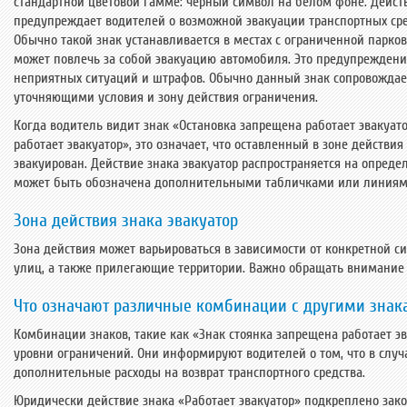
стандартной цветовой гамме: черный символ на белом фоне. Действ
предупреждает водителей о возможной эвакуации транспортных сред
Обычно такой знак устанавливается в местах с ограниченной парко
может повлечь за собой эвакуацию автомобиля. Это предупреждени
неприятных ситуаций и штрафов. Обычно данный знак сопровождае
уточняющими условия и зону действия ограничения.
Когда водитель видит знак
«
Остановка запрещена работает эвакуат
работает эвакуатор
»
, это означает, что оставленный в зоне действ
эвакуирован. Действие знака эвакуатор распространяется на опреде
может быть обозначена дополнительными табличками или линиями
Зона действия знака эвакуатор
Зона действия может варьироваться в зависимости от конкретной си
улиц, а также прилегающие территории. Важно обращать внимание 
Что означают различные комбинации с другими знак
Комбинации знаков, такие как
«З
нак стоянка запрещена работает э
уровни ограничений. Они информируют водителей о том, что в случ
дополнительные расходы на возврат транспортного средства.
Юридически действие знака
«
Работает эвакуатор
»
подкреплено зако