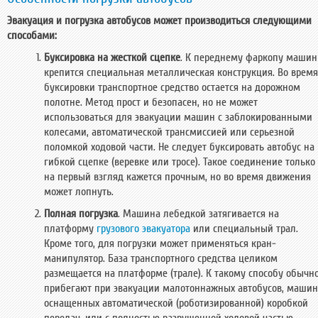
Эвакуация и погрузка автобусов может производиться следующими
способами:
Буксировка на жесткой сцепке
. К переднему фаркопу маши
крепится специальная металлическая конструкция. Во время
буксировки транспортное средство остается на дорожном
полотне. Метод прост и безопасен, но не может
использоваться для эвакуации машин с заблокированными
колесами, автоматической трансмиссией или серьезной
поломкой ходовой части. Не следует буксировать автобус на
гибкой сцепке (веревке или тросе). Такое соединение только
на первый взгляд кажется прочным, но во время движения
может лопнуть.
Полная погрузка
. Машина лебедкой затягивается на
платформу
грузового эвакуатора
или специальный трал.
Кроме того, для погрузки может применяться кран-
манипулятор. База транспортного средства целиком
размещается на платформе (трале). К такому способу обычн
прибегают при эвакуации малотоннажных автобусов, машин
оснащенных автоматической (роботизированной) коробкой