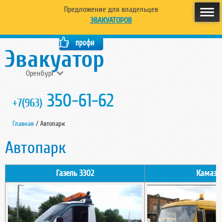
Предложение для владельцев
ЭВАКУАТОРОВ
Оренбург
350-61-62
+7(963)
Главная
/
Автопарк
Автопарк
Газель 3302
Камаз 4