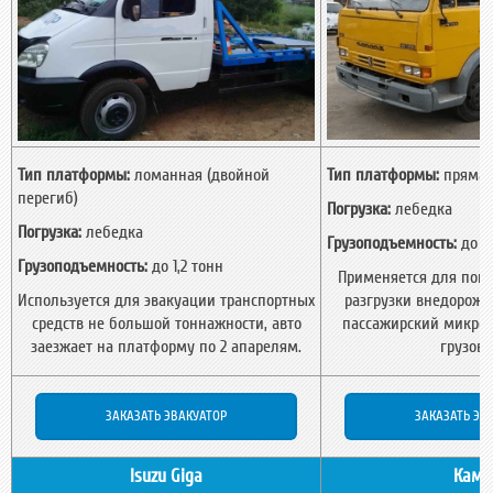
Тип платформы:
ломанная (двойной
Тип платформы:
прямая
перегиб)
Погрузка:
лебедка
Погрузка:
лебедка
Грузоподъемность:
до 5
Грузоподъемность:
до 1,2 тонн
Применяется для погр
Используется для эвакуации транспортных
разгрузки внедорожн
средств не большой тоннажности, авто
пассажирский микроа
заезжает на платформу по 2 апарелям.
грузови
ЗАКАЗАТЬ ЭВАКУАТОР
ЗАКАЗАТЬ ЭВ
Isuzu Giga
Кама