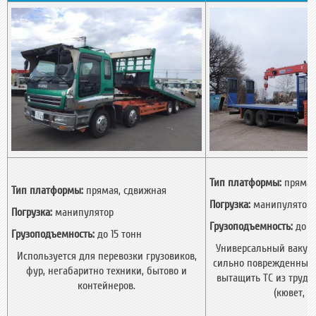
Тип платформы:
прямая
Тип платформы:
прямая, сдвижная
Погрузка:
манипулятор
Погрузка:
манипулятор
Грузоподъемность:
до 15
Грузоподъемность:
до 15 тонн
Универсальный вакуат
Используется для перевозки грузовиков,
сильно поврежденных 
фур, негабаритно техники, бытово и
вытащить ТС из трудн
контейнеров.
(кювет, ов