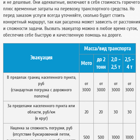
и не дешевые. Они адекватные, включают в себя стоимость горючего
плюс временные затраты на перевозку транспортного средства. Но
перед заказом услуги всегда уточняйте, сколько будет стоить
конкретный маршрут, так как расценка может зависеть от расстояни
и сложности задачи. Вызвать эвакуатор можно в любое время суток,
обеспечив себе быструю и качественную помощь на дороге.
Масса/вид транспорта
Эвакуация
до 2
2,0 -
2,5 -
Мото
тонн
2,5 т
4 т
В пределах границ населенного пункта,
руб
от
от
от
от
(стандартная погрузка с дорожного
3000
3000
3000
3000
полотна)
За пределами населенного пункта или
области, руб/км
20
20
30
30
(в круг)
Наценка за сложность погрузки, руб
(отсутствие буксировочной петли,
500
500
1000
1000