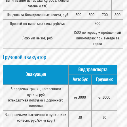
вытягивание из гаража, сугроба, кювета,
газона и т.п.)
Наценка за блокированные колеса, руб
500
500
700
800
Простой по вине заказчика, руб/час
500
1500 по городу + пройденный
Ложный вызов, руб
километраж при выезде за
город
Грузовой эвакуатор
Вид транспорта
Эвакуация
Автобус
Грузовик
В пределах границ населенного
пункта, руб
от 3000
от 3000
(стандартная погрузка с дорожного
полотна)
За пределами населенного пункта или
30
30
области, руб/км (в круг)