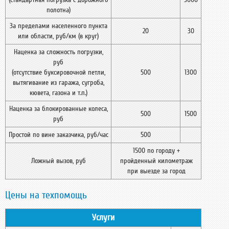
полотна)
За пределами населенного пункта
20
30
или области, руб/км (в круг)
Наценка за сложность погрузки,
руб
(отсутствие буксировочной петли,
500
1300
вытягивание из гаража, сугроба,
кювета, газона и т.п.)
Наценка за блокированные колеса,
500
1500
руб
Простой по вине заказчика, руб/час
500
1500 по городу +
Ложный вызов, руб
пройденный километраж
при выезде за город
Цены на техпомощь
Услуги