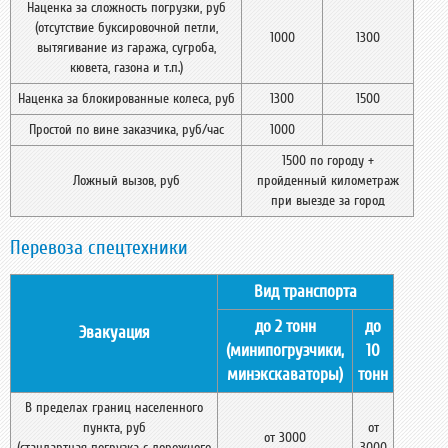
Наценка за сложность погрузки, руб
(отсутствие буксировочной петли,
1000
1300
вытягивание из гаража, сугроба,
кювета, газона и т.п.)
Наценка за блокированные колеса, руб
1300
1500
Простой по вине заказчика, руб/час
1000
1500 по городу +
Ложный вызов, руб
пройденный километраж
при выезде за город
Перевоза спецтехники
Вид транспорта
до 2 тонн
до
Эвакуация
(минипогрузчики,
10
минэкскаваторы)
тонн
В пределах границ населенного
пункта, руб
от
от 3000
(стандартная погрузка с дорожного
3000