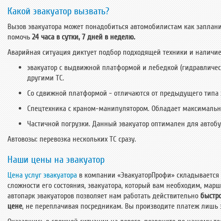
Какой эвакуатор вызвать?
Вызов эвакуатора может понадобиться автомобилистам как заплани
помочь
24 часа в сутки, 7 дней в неделю.
Аварийная ситуация диктует подбор подходящей техники и наличие
эвакуатор с выдвижной платформой и лебедкой (гидравличес
другими ТС.
Со сдвижной платформой - отличаются от предыдущего типа 
Спецтехника с краном-манипулятором. Обладает максимально
Частичной погрузки. Данный эвакуатор оптимален для автоб
Автовозы: перевозка нескольких ТС сразу.
Наши цены на эвакуатор
Цена услуг эвакуатора
в компании «ЭвакуаторПрофи» складывается 
сложности его состояния, эвакуатора, который вам необходим, мар
автопарк эвакуаторов позволяет нам работать действительно
быстро
цене
, не переплачивая посредникам. Вы производите платеж лишь 