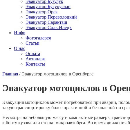
Эвакуатор Бузулук
Эвакуатор Бугуруслан
Эвакуатор Орск
Эвакуатор Переволоцкий
Эвакуатор Саракташ
Эвакуатор Соль-Илецк
Инфо
Фотогалерея
Статьи
О нас
Оплата
Автопарк
Контакты
Главная
/
Эвакуатор мотоциклов в Оренбурге
Эвакуатор мотоциклов в Оре
Эвакуация мотоциклов может потребоваться при аварии, полом
такую транспортировку более практичной и безопасной по ср
Несмотря на небольшую массу и компактные размеры транспорт
к борту кузова или стенке микроавтобуса. Во время движения б