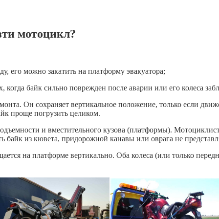
зти мотоцикл?
у, его можно закатить на платформу эвакуатора;
, когда байк сильно поврежден после аварии или его колеса заб
монта. Он сохраняет вертикальное положение, только если движ
айк проще погрузить целиком.
подъемности и вместительного кузова (платформы). Мотоциклис
ь байк из кювета, придорожной канавы или оврага не представл
щается на платформе вертикально. Оба колеса (или только перед